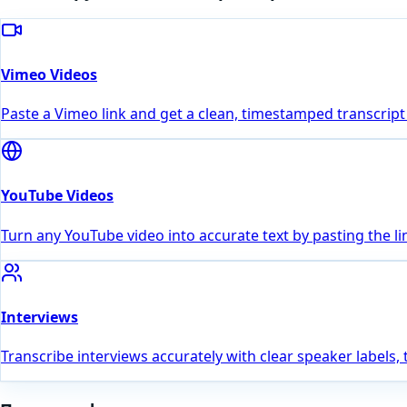
Vimeo Videos
Paste a Vimeo link and get a clean, timestamped transcript
YouTube Videos
Turn any YouTube video into accurate text by pasting the li
Interviews
Transcribe interviews accurately with clear speaker labels,