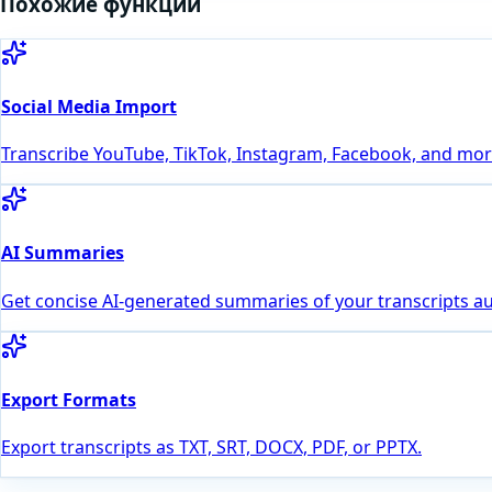
Похожие функции
Social Media Import
Transcribe YouTube, TikTok, Instagram, Facebook, and more
AI Summaries
Get concise AI-generated summaries of your transcripts au
Export Formats
Export transcripts as TXT, SRT, DOCX, PDF, or PPTX.