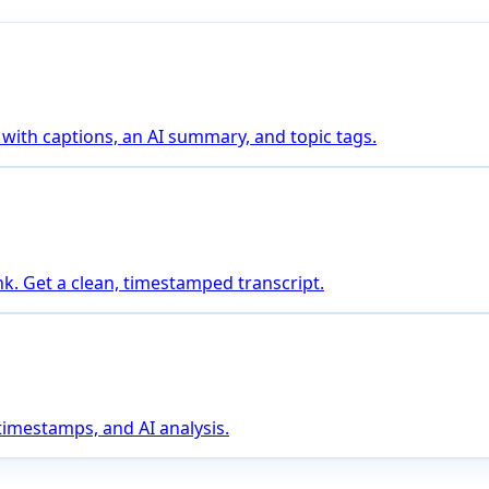
 with captions, an AI summary, and topic tags.
nk. Get a clean, timestamped transcript.
 timestamps, and AI analysis.