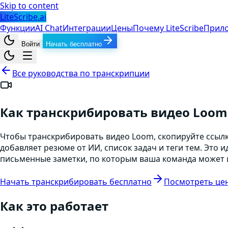
Skip to content
LiteScribe.ai
Функции
AI Chat
Интеграции
Цены
Почему LiteScribe
Прил
Войти
Начать бесплатно
Все руководства по транскрипции
Как транскрибировать видео Loom
Чтобы транскрибировать видео Loom, скопируйте ссылку 
добавляет резюме от ИИ, список задач и теги тем. Эт
письменные заметки, по которым ваша команда может ис
Начать транскрибировать бесплатно
Посмотреть це
Как это работает