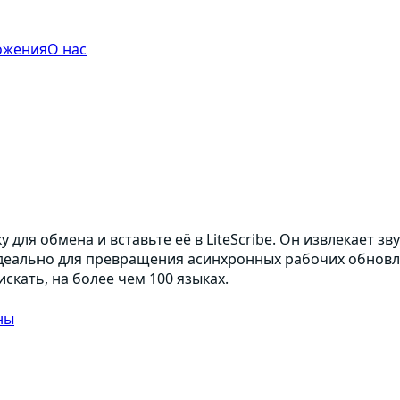
ожения
О нас
для обмена и вставьте её в LiteScribe. Он извлекает з
о идеально для превращения асинхронных рабочих обнов
кать, на более чем 100 языках.
ны