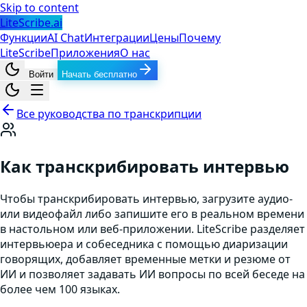
Skip to content
LiteScribe.ai
Функции
AI Chat
Интеграции
Цены
Почему
LiteScribe
Приложения
О нас
Войти
Начать бесплатно
Все руководства по транскрипции
Как транскрибировать интервью
Чтобы транскрибировать интервью, загрузите аудио-
или видеофайл либо запишите его в реальном времени
в настольном или веб-приложении. LiteScribe разделяет
интервьюера и собеседника с помощью диаризации
говорящих, добавляет временные метки и резюме от
ИИ и позволяет задавать ИИ вопросы по всей беседе на
более чем 100 языках.