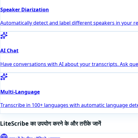
Speaker Diarization
Automatically detect and label different speakers in your r
AI Chat
Have conversations with AI about your transcripts. Ask que
Multi-Language
Transcribe in 100+ languages with automatic language dete
LiteScribe का उपयोग करने के और तरीके जानें