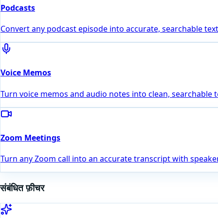
Podcasts
Convert any podcast episode into accurate, searchable text
Voice Memos
Turn voice memos and audio notes into clean, searchable t
Zoom Meetings
Turn any Zoom call into an accurate transcript with speaker
संबंधित फ़ीचर