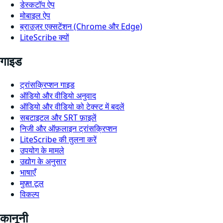
डेस्कटॉप ऐप
मोबाइल ऐप
ब्राउज़र एक्सटेंशन (Chrome और Edge)
LiteScribe क्यों
गाइड
ट्रांसक्रिप्शन गाइड
ऑडियो और वीडियो अनुवाद
ऑडियो और वीडियो को टेक्स्ट में बदलें
सबटाइटल और SRT फ़ाइलें
निजी और ऑफ़लाइन ट्रांसक्रिप्शन
LiteScribe की तुलना करें
उपयोग के मामले
उद्योग के अनुसार
भाषाएँ
मुफ़्त टूल
विकल्प
कानूनी