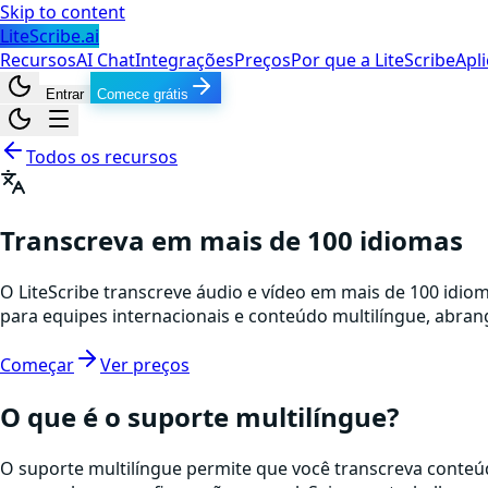
Skip to content
LiteScribe.ai
Recursos
AI Chat
Integrações
Preços
Por que a LiteScribe
Apli
Entrar
Comece grátis
Todos os recursos
Transcreva em mais de 100 idiomas
O LiteScribe transcreve áudio e vídeo em mais de 100 idio
para equipes internacionais e conteúdo multilíngue, abrang
Começar
Ver preços
O que é o suporte multilíngue?
O suporte multilíngue permite que você transcreva conteú