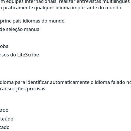
equipes internacionais, realizar entrevistas multilíngues
em praticamente qualquer idioma importante do mundo.
s principais idiomas do mundo
 de seleção manual
lobal
sos do LiteScribe
idioma para identificar automaticamente o idioma falado n
ranscrições precisas.
lado
nteúdo
ctado