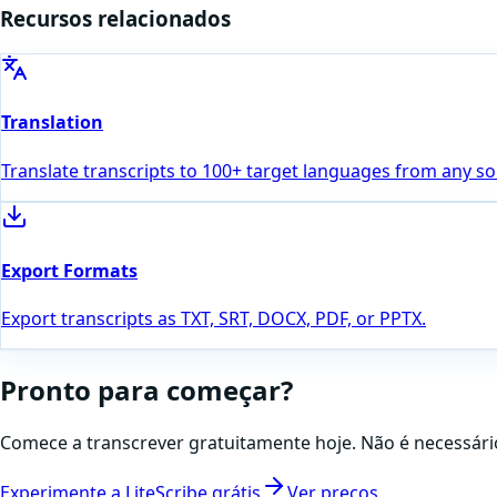
Recursos relacionados
Translation
Translate transcripts to 100+ target languages from any s
Export Formats
Export transcripts as TXT, SRT, DOCX, PDF, or PPTX.
Pronto para começar?
Comece a transcrever gratuitamente hoje. Não é necessário
Experimente a LiteScribe grátis
Ver preços