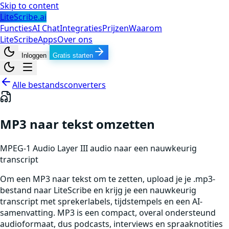
Skip to content
LiteScribe.ai
Functies
AI Chat
Integraties
Prijzen
Waarom
LiteScribe
Apps
Over ons
Inloggen
Gratis starten
Alle bestandsconverters
MP3 naar tekst omzetten
MPEG-1 Audio Layer III
audio
naar een nauwkeurig
transcript
Om een MP3 naar tekst om te zetten, upload je je .mp3-
bestand naar LiteScribe en krijg je een nauwkeurig
transcript met sprekerlabels, tijdstempels en een AI-
samenvatting. MP3 is een compact, overal ondersteund
audioformaat, dus podcasts, interviews en spraaknotities