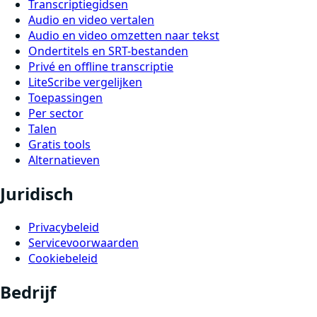
Transcriptiegidsen
Audio en video vertalen
Audio en video omzetten naar tekst
Ondertitels en SRT-bestanden
Privé en offline transcriptie
LiteScribe vergelijken
Toepassingen
Per sector
Talen
Gratis tools
Alternatieven
Juridisch
Privacybeleid
Servicevoorwaarden
Cookiebeleid
Bedrijf