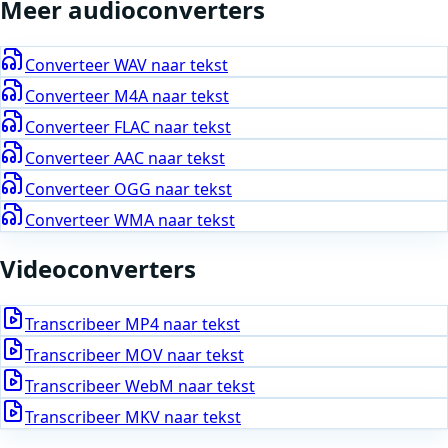
Meer
audio
converters
Converteer
WAV
naar tekst
Converteer
M4A
naar tekst
Converteer
FLAC
naar tekst
Converteer
AAC
naar tekst
Converteer
OGG
naar tekst
Converteer
WMA
naar tekst
Video
converters
Transcribeer
MP4
naar tekst
Transcribeer
MOV
naar tekst
Transcribeer
WebM
naar tekst
Transcribeer
MKV
naar tekst