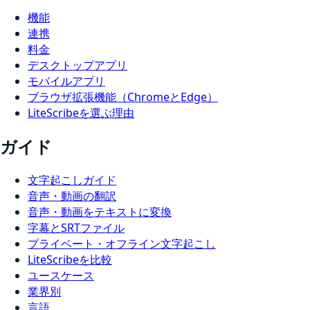
機能
連携
料金
デスクトップアプリ
モバイルアプリ
ブラウザ拡張機能（ChromeとEdge）
LiteScribeを選ぶ理由
ガイド
文字起こしガイド
音声・動画の翻訳
音声・動画をテキストに変換
字幕とSRTファイル
プライベート・オフライン文字起こし
LiteScribeを比較
ユースケース
業界別
言語