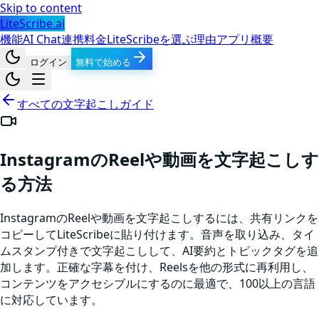
Skip to content
LiteScribe.ai
機能
AI Chat
連携
料金
LiteScribeを選ぶ理由
アプリ
概要
ログイン
無料で始める
すべての文字起こしガイド
InstagramのReelや動画を文字起こしす
る方法
InstagramのReelや動画を文字起こしするには、共有リンクを
コピーしてLiteScribeに貼り付けます。音声を取り込み、タイ
ムスタンプ付きで文字起こしして、AI要約とトピックタグを追
加します。正確な字幕を付け、Reelsを他の形式に再利用し、
コンテンツをアクセシブルにするのに最適で、100以上の言語
に対応しています。