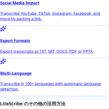
Social Media Import
Transcribe YouTube, TikTok, Instagram, Facebook, and
more by pasting a link.
Export Formats
Export transcripts as TXT, SRT, DOCX, PDF, or PPTX.
Multi-Language
Transcribe in 100+ languages with automatic language
detection.
LiteScribe のその他の活用方法