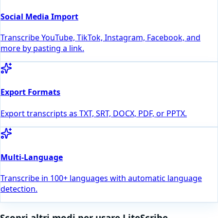
Social Media Import
Transcribe YouTube, TikTok, Instagram, Facebook, and
more by pasting a link.
Export Formats
Export transcripts as TXT, SRT, DOCX, PDF, or PPTX.
Multi-Language
Transcribe in 100+ languages with automatic language
detection.
Scopri altri modi per usare LiteScribe