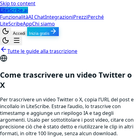
Skip to content
LiteScribe.ai
Funzionalità
AI Chat
Integrazioni
Prezzi
Perché
LiteScribe
App
Chi siamo
Accedi
Inizia gratis
Tutte le guide alla trascrizione
Come trascrivere un video Twitter o
X
Per trascrivere un video Twitter o X, copia l’URL del post e
incollalo in LiteScribe. Estrae l’audio, lo trascrive con
timestamp e aggiunge un riepilogo IA e tag degli
argomenti. Usalo per sottotitolare i post video, citare con
precisione ciò che è stato detto e riutilizzare le clip in altri
formati, in oltre 100 lingue, senza alcun download.