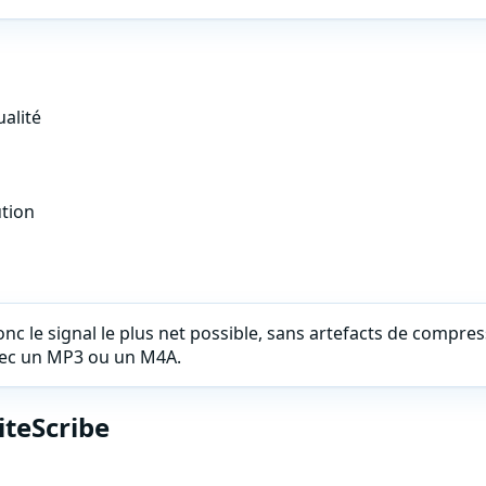
alité
ution
c le signal le plus net possible, sans artefacts de compressio
avec un MP3 ou un M4A.
iteScribe