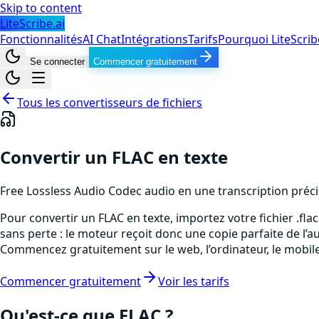
Skip to content
LiteScribe.ai
Fonctionnalités
AI Chat
Intégrations
Tarifs
Pourquoi LiteScrib
Se connecter
Commencer gratuitement
Tous les convertisseurs de fichiers
Convertir un FLAC en texte
Free Lossless Audio Codec
audio
en une transcription préc
Pour convertir un FLAC en texte, importez votre fichier .fl
sans perte : le moteur reçoit donc une copie parfaite de l’
Commencez gratuitement sur le web, l’ordinateur, le mobil
Commencer gratuitement
Voir les tarifs
Qu'est-ce que
FLAC
?