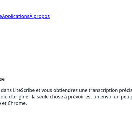
e
Applications
À propos
ise
ac dans LiteScribe et vous obtiendrez une transcription préc
audio d’origine ; la seule chose à prévoir est un envoi un p
e et Chrome.