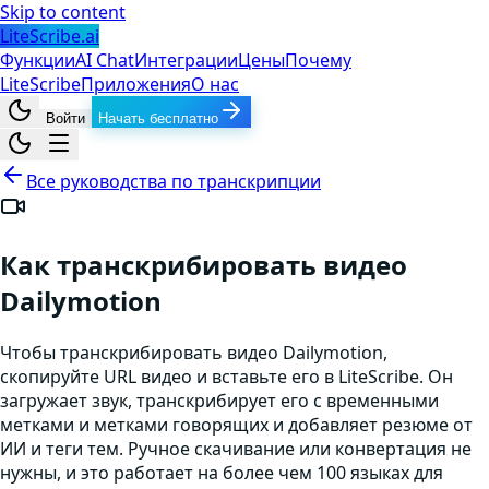
Skip to content
LiteScribe.ai
Функции
AI Chat
Интеграции
Цены
Почему
LiteScribe
Приложения
О нас
Войти
Начать бесплатно
Все руководства по транскрипции
Как транскрибировать видео
Dailymotion
Чтобы транскрибировать видео Dailymotion,
скопируйте URL видео и вставьте его в LiteScribe. Он
загружает звук, транскрибирует его с временными
метками и метками говорящих и добавляет резюме от
ИИ и теги тем. Ручное скачивание или конвертация не
нужны, и это работает на более чем 100 языках для