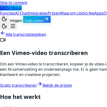
Skip to content
LiteScribe.ai
Functies
AI Chat
Integraties
Prijzen
Waarom LiteScribe
Apps
O
Inloggen
Gratis starten
Alle transcriptiegidsen
Een Vimeo-video transcriberen
Om een Vimeo-video te transcriberen, kopieer je de video-UR
een AI-samenvatting en onderwerptags toe. Er is geen han
klantwerk en creatieve projecten.
Gratis transcriberen
Bekijk de prijzen
Hoe het werkt