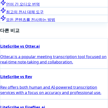
언어 간 오디오 번역
최고의 전사 대체 도구
모든 콘텐츠를 전사하는 방법
다른 비교
LiteScribe vs Otter.ai
Otter.ai is a popular meeting transcription tool focused on
real-time note-taking and collaboration.
LiteScribe vs Rev
Rev offers both human and AI-powered transcription
services with a focus on accuracy and professional use.
LiteScribe vs Fireflies.ai