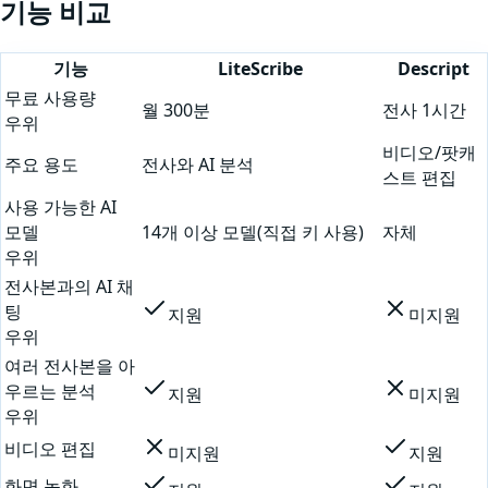
기능 비교
기능
LiteScribe
Descript
무료 사용량
월 300분
전사 1시간
우위
비디오/팟캐
주요 용도
전사와 AI 분석
스트 편집
사용 가능한 AI
모델
14개 이상 모델(직접 키 사용)
자체
우위
전사본과의 AI 채
팅
지원
미지원
우위
여러 전사본을 아
우르는 분석
지원
미지원
우위
비디오 편집
미지원
지원
화면 녹화