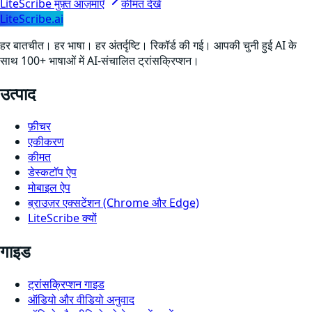
LiteScribe मुफ़्त आज़माएँ
कीमत देखें
LiteScribe.ai
हर बातचीत। हर भाषा। हर अंतर्दृष्टि। रिकॉर्ड की गई। आपकी चुनी हुई AI के
साथ 100+ भाषाओं में AI-संचालित ट्रांसक्रिप्शन।
उत्पाद
फ़ीचर
एकीकरण
कीमत
डेस्कटॉप ऐप
मोबाइल ऐप
ब्राउज़र एक्सटेंशन (Chrome और Edge)
LiteScribe क्यों
गाइड
ट्रांसक्रिप्शन गाइड
ऑडियो और वीडियो अनुवाद