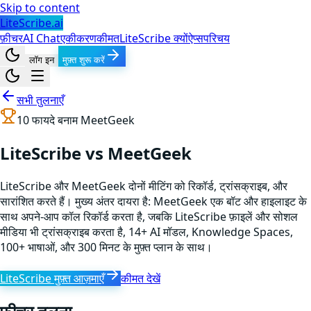
Skip to content
LiteScribe.ai
फ़ीचर
AI Chat
एकीकरण
कीमत
LiteScribe क्यों
ऐप्स
परिचय
लॉग इन
मुफ़्त शुरू करें
सभी तुलनाएँ
10
फायदे बनाम
MeetGeek
LiteScribe vs MeetGeek
LiteScribe और MeetGeek दोनों मीटिंग को रिकॉर्ड, ट्रांसक्राइब, और
सारांशित करते हैं। मुख्य अंतर दायरा है: MeetGeek एक बॉट और हाइलाइट के
साथ अपने-आप कॉल रिकॉर्ड करता है, जबकि LiteScribe फ़ाइलें और सोशल
मीडिया भी ट्रांसक्राइब करता है, 14+ AI मॉडल, Knowledge Spaces,
100+ भाषाओं, और 300 मिनट के मुफ़्त प्लान के साथ।
LiteScribe मुफ़्त आज़माएँ
कीमत देखें