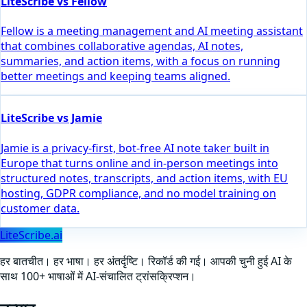
LiteScribe vs Fellow
Fellow is a meeting management and AI meeting assistant
that combines collaborative agendas, AI notes,
summaries, and action items, with a focus on running
better meetings and keeping teams aligned.
LiteScribe vs Jamie
Jamie is a privacy-first, bot-free AI note taker built in
Europe that turns online and in-person meetings into
structured notes, transcripts, and action items, with EU
hosting, GDPR compliance, and no model training on
customer data.
LiteScribe.ai
हर बातचीत। हर भाषा। हर अंतर्दृष्टि। रिकॉर्ड की गई। आपकी चुनी हुई AI के
साथ 100+ भाषाओं में AI-संचालित ट्रांसक्रिप्शन।