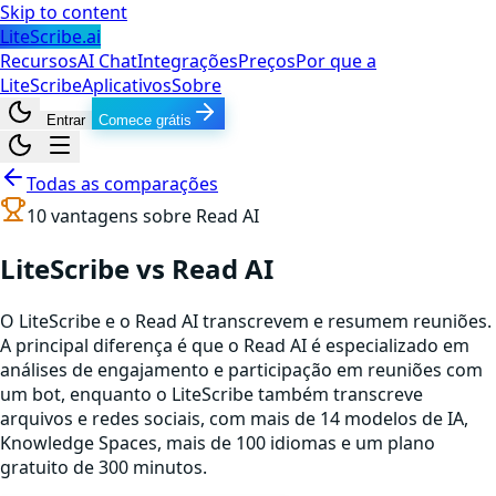
Skip to content
LiteScribe.ai
Recursos
AI Chat
Integrações
Preços
Por que a
LiteScribe
Aplicativos
Sobre
Entrar
Comece grátis
Todas as comparações
10
vantagens sobre
Read AI
LiteScribe vs Read AI
O LiteScribe e o Read AI transcrevem e resumem reuniões.
A principal diferença é que o Read AI é especializado em
análises de engajamento e participação em reuniões com
um bot, enquanto o LiteScribe também transcreve
arquivos e redes sociais, com mais de 14 modelos de IA,
Knowledge Spaces, mais de 100 idiomas e um plano
gratuito de 300 minutos.