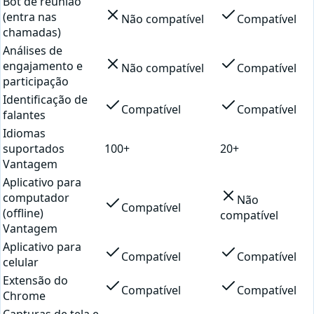
Bot de reunião
(entra nas
Não compatível
Compatível
chamadas)
Análises de
engajamento e
Não compatível
Compatível
participação
Identificação de
Compatível
Compatível
falantes
Idiomas
suportados
100+
20+
Vantagem
Aplicativo para
computador
Não
Compatível
(offline)
compatível
Vantagem
Aplicativo para
Compatível
Compatível
celular
Extensão do
Compatível
Compatível
Chrome
Capturas de tela e