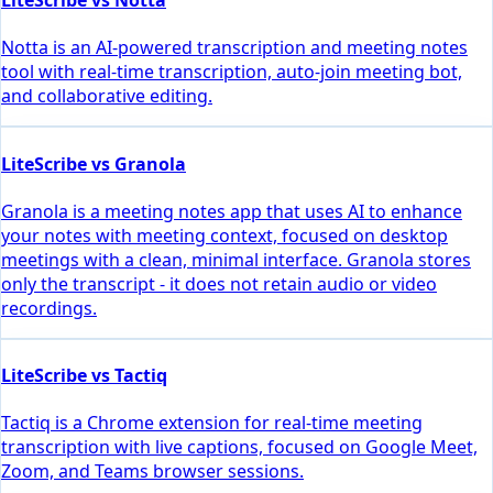
LiteScribe vs Notta
Notta is an AI-powered transcription and meeting notes
tool with real-time transcription, auto-join meeting bot,
and collaborative editing.
LiteScribe vs Granola
Granola is a meeting notes app that uses AI to enhance
your notes with meeting context, focused on desktop
meetings with a clean, minimal interface. Granola stores
only the transcript - it does not retain audio or video
recordings.
LiteScribe vs Tactiq
Tactiq is a Chrome extension for real-time meeting
transcription with live captions, focused on Google Meet,
Zoom, and Teams browser sessions.