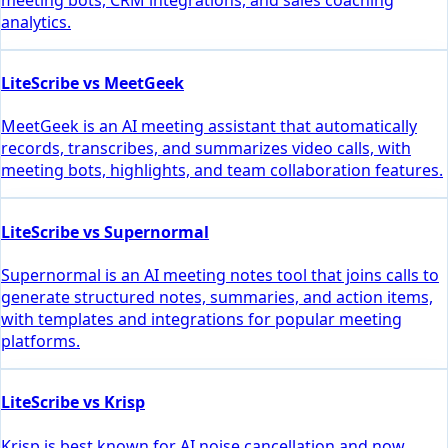
analytics.
LiteScribe vs MeetGeek
MeetGeek is an AI meeting assistant that automatically
records, transcribes, and summarizes video calls, with
meeting bots, highlights, and team collaboration features.
LiteScribe vs Supernormal
Supernormal is an AI meeting notes tool that joins calls to
generate structured notes, summaries, and action items,
with templates and integrations for popular meeting
platforms.
LiteScribe vs Krisp
Krisp is best known for AI noise cancellation and now