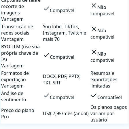
recorte de
Não
Compatível
imagens
compatível
Vantagem
Transcrição de
YouTube, TikTok,
Não
redes sociais
Instagram, Twitch e
compatível
Vantagem
mais 70
BYO LLM (use sua
própria chave de
Não
Compatível
IA)
compatível
Vantagem
Formatos de
Resumos e
DOCX, PDF, PPTX,
exportação
exportações
TXT, SRT
Vantagem
limitadas
Análise de
Compatível
Compatível
sentimento
Os planos pagos
Preço do plano
US$ 7,95/mês (anual)
variam por
Pro
usuário