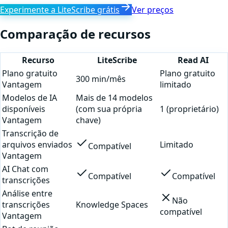
Experimente a LiteScribe grátis
Ver preços
Comparação de recursos
Recurso
LiteScribe
Read AI
Plano gratuito
Plano gratuito
300 min/mês
Vantagem
limitado
Modelos de IA
Mais de 14 modelos
disponíveis
(com sua própria
1 (proprietário)
Vantagem
chave)
Transcrição de
arquivos enviados
Limitado
Compatível
Vantagem
AI Chat com
Compatível
Compatível
transcrições
Análise entre
Não
transcrições
Knowledge Spaces
compatível
Vantagem