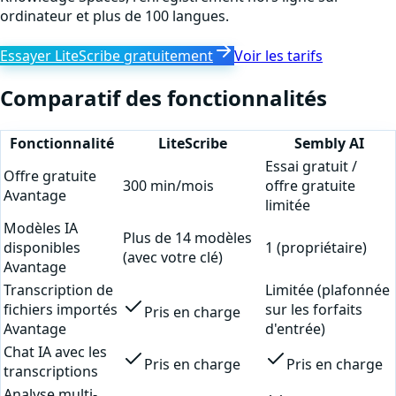
ordinateur et plus de 100 langues.
Essayer LiteScribe gratuitement
Voir les tarifs
Comparatif des fonctionnalités
Fonctionnalité
LiteScribe
Sembly AI
Essai gratuit /
Offre gratuite
300 min/mois
offre gratuite
Avantage
limitée
Modèles IA
Plus de 14 modèles
disponibles
1 (propriétaire)
(avec votre clé)
Avantage
Transcription de
Limitée (plafonnée
fichiers importés
sur les forfaits
Pris en charge
Avantage
d'entrée)
Chat IA avec les
Pris en charge
Pris en charge
transcriptions
Analyse multi-