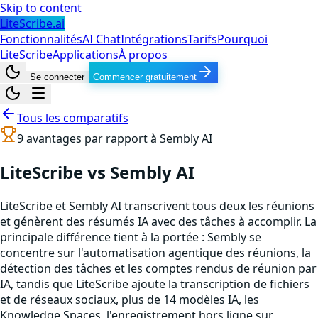
Skip to content
LiteScribe.ai
Fonctionnalités
AI Chat
Intégrations
Tarifs
Pourquoi
LiteScribe
Applications
À propos
Se connecter
Commencer gratuitement
Tous les comparatifs
9
avantages par rapport à
Sembly AI
LiteScribe vs Sembly AI
LiteScribe et Sembly AI transcrivent tous deux les réunions
et génèrent des résumés IA avec des tâches à accomplir. La
principale différence tient à la portée : Sembly se
concentre sur l'automatisation agentique des réunions, la
détection des tâches et les comptes rendus de réunion par
IA, tandis que LiteScribe ajoute la transcription de fichiers
et de réseaux sociaux, plus de 14 modèles IA, les
Knowledge Spaces, l'enregistrement hors ligne sur