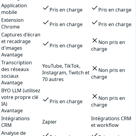
Application
Pris en charge
Pris en charge
mobile
Extension
Pris en charge
Pris en charge
Chrome
Captures d'écran
et recadrage
Non pris en
Pris en charge
d'images
charge
Avantage
Transcription
YouTube, TikTok,
des réseaux
Non pris en
Instagram, Twitch et
sociaux
charge
70 autres
Avantage
BYO LLM (utilisez
votre propre clé
Non pris en
Pris en charge
IA)
charge
Avantage
Intégrations
Intégrations CRM
Zapier
CRM
et workflow
Analyse de