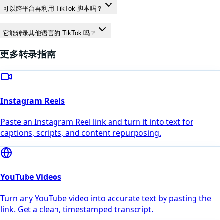
可以跨平台再利用 TikTok 脚本吗？
它能转录其他语言的 TikTok 吗？
更多转录指南
Instagram Reels
Paste an Instagram Reel link and turn it into text for
captions, scripts, and content repurposing.
YouTube Videos
Turn any YouTube video into accurate text by pasting the
link. Get a clean, timestamped transcript.