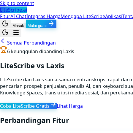
Skip to content
LiteScribe.ai
Fitur
AI Chat
Integrasi
Harga
Mengapa LiteScribe
Aplikasi
Tent
Masuk
Mulai gratis
Semua Perbandingan
6
keunggulan dibanding
Laxis
LiteScribe vs Laxis
LiteScribe dan Laxis sama-sama mentranskripsi rapat da
pencarian prospek penjualan, penulis AI, dan keyboard su
Knowledge Spaces, transkripsi media sosial, dan perekaman
Coba LiteScribe Gratis
Lihat Harga
Perbandingan Fitur