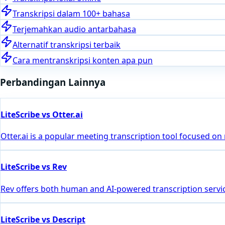
Transkripsi dalam 100+ bahasa
Terjemahkan audio antarbahasa
Alternatif transkripsi terbaik
Cara mentranskripsi konten apa pun
Perbandingan Lainnya
LiteScribe vs Otter.ai
Otter.ai is a popular meeting transcription tool focused on
LiteScribe vs Rev
Rev offers both human and AI-powered transcription servic
LiteScribe vs Descript