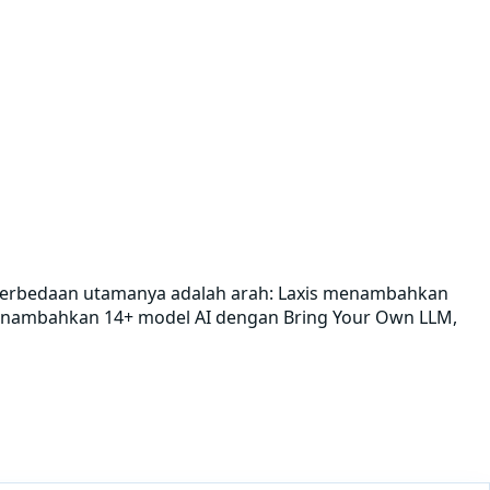
. Perbedaan utamanya adalah arah: Laxis menambahkan
e menambahkan 14+ model AI dengan Bring Your Own LLM,