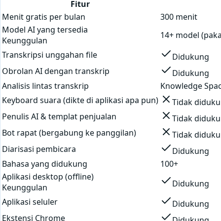
Fitur
Menit gratis per bulan
300 menit
Model AI yang tersedia
14+ model (pakai
Keunggulan
Transkripsi unggahan file
Didukung
Obrolan AI dengan transkrip
Didukung
Analisis lintas transkrip
Knowledge Spa
Keyboard suara (dikte di aplikasi apa pun)
Tidak diduk
Penulis AI & templat penjualan
Tidak diduk
Bot rapat (bergabung ke panggilan)
Tidak diduk
Diarisasi pembicara
Didukung
Bahasa yang didukung
100+
Aplikasi desktop (offline)
Didukung
Keunggulan
Aplikasi seluler
Didukung
Ekstensi Chrome
Didukung