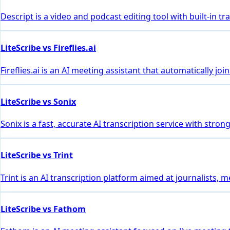
Descript is a video and podcast editing tool with built-in 
LiteScribe vs Fireflies.ai
Fireflies.ai is an AI meeting assistant that automatically 
LiteScribe vs Sonix
Sonix is a fast, accurate AI transcription service with stro
LiteScribe vs Trint
Trint is an AI transcription platform aimed at journalists, 
LiteScribe vs Fathom