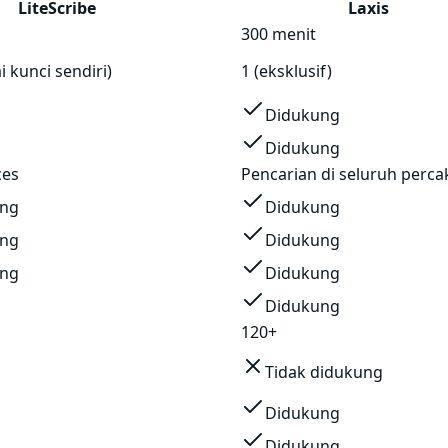
LiteScribe
Laxis
300 menit
 kunci sendiri)
1 (eksklusif)
Didukung
Didukung
ces
Pencarian di seluruh perc
ung
Didukung
ung
Didukung
ung
Didukung
Didukung
120+
Tidak didukung
Didukung
Didukung